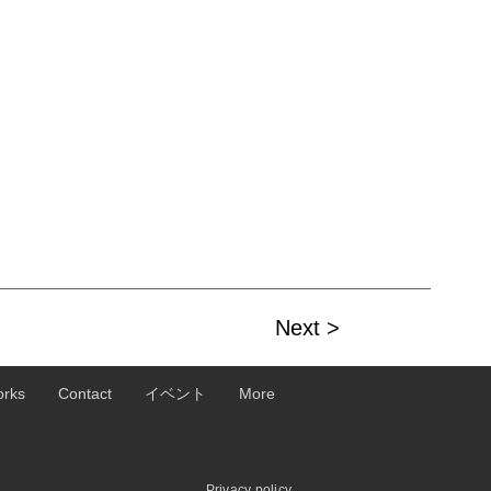
Next >
rks
Contact
イベント
More
Privacy policy