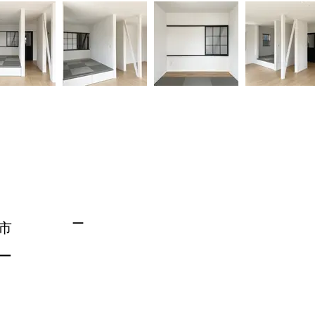
ー
市
ー