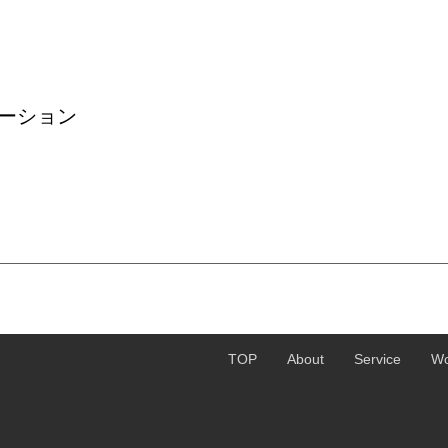
ーション
TOP
About
Service
Wo