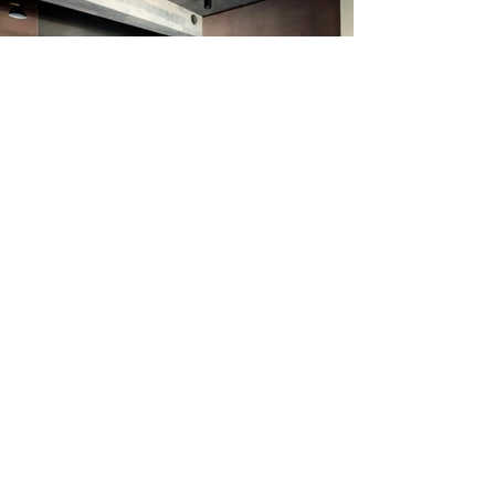
K House
住宅としての用途以外にパーティや撮影などの
レンタルスペースとしての運用を想定していた
ため、既存の間仕切りを取り払い広いワンルー
ムの計画にしました。見た目とコストの両立を
はかるため、水廻りや建具、壁、天井を既存利
用するなど、解体する範囲を極力少なくしまし
た。また、解体した状態をそのまま仕上げとす
る場所をつくるなど、リノベーションならでは
の偶然性を楽しめるデザインとしました。
この空間をレンタルする際はこちらから