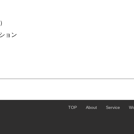
㎡）
ション
TOP
About
Service
Wo