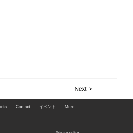
Next >
rks
Contact
イベント
More
Privacy policy